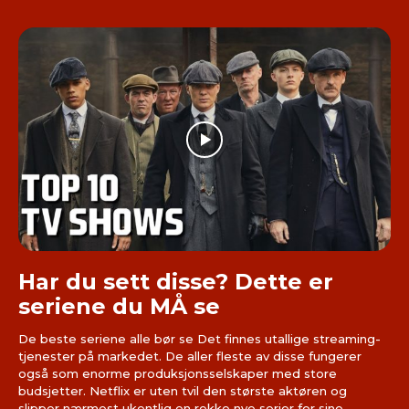
Har du sett disse? Dette er
seriene du MÅ se
De beste seriene alle bør se Det finnes utallige streaming-
tjenester på markedet. De aller fleste av disse fungerer
også som enorme produksjonsselskaper med store
budsjetter. Netflix er uten tvil den største aktøren og
slipper nærmest ukentlig en rekke nye serier for sine