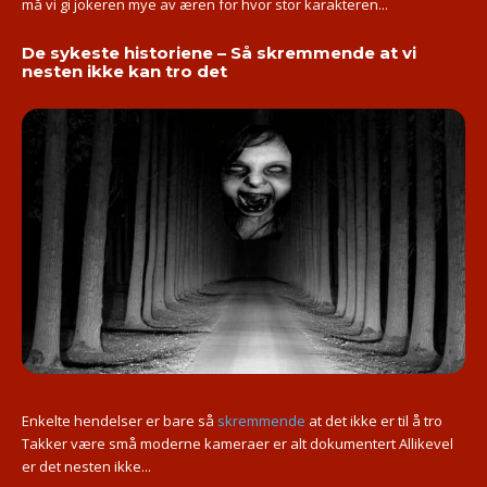
må vi gi jokeren mye av æren for hvor stor karakteren...
De sykeste historiene – Så skremmende at vi
nesten ikke kan tro det
Enkelte hendelser er bare så
skremmende
at det ikke er til å tro
Takker være små moderne kameraer er alt dokumentert Allikevel
er det nesten ikke...