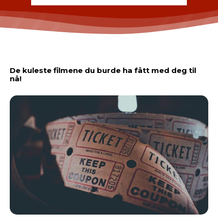
De kuleste filmene du burde ha fått med deg til
nå!