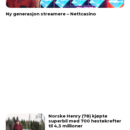
Ny generasjon streamere – Nettcasino
Norske Henry (78) kjøpte
superbil med 700 hestekrefter
til 4,3 millioner