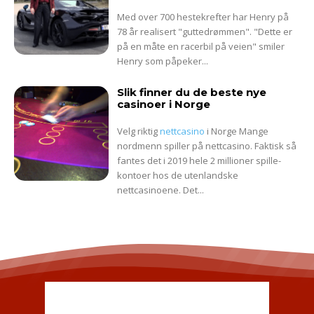
Med over 700 hestekrefter har Henry på
78 år realisert "guttedrømmen". "Dette er
på en måte en racerbil på veien" smiler
Henry som påpeker...
Slik finner du de beste nye
casinoer i Norge
Velg riktig
nettcasino
i Norge Mange
nordmenn spiller på nettcasino. Faktisk så
fantes det i 2019 hele 2 millioner spille-
kontoer hos de utenlandske
nettcasinoene. Det...