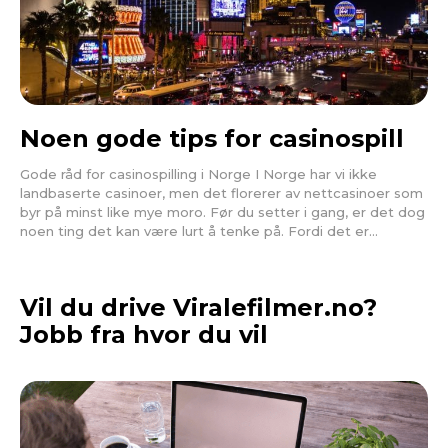
Noen gode tips for casinospill
Gode råd for casinospilling i Norge I Norge har vi ikke
landbaserte casinoer, men det florerer av nettcasinoer som
byr på minst like mye moro. Før du setter i gang, er det dog
noen ting det kan være lurt å tenke på. Fordi det er...
Vil du drive Viralefilmer.no?
Jobb fra hvor du vil