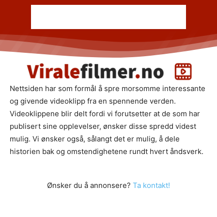
Nettsiden har som formål å spre morsomme interessante
og givende videoklipp fra en spennende verden.
Videoklippene blir delt fordi vi forutsetter at de som har
publisert sine opplevelser, ønsker disse spredd videst
mulig. Vi ønsker også, sålangt det er mulig, å dele
historien bak og omstendighetene rundt hvert åndsverk.
Ønsker du å annonsere?
Ta kontakt!