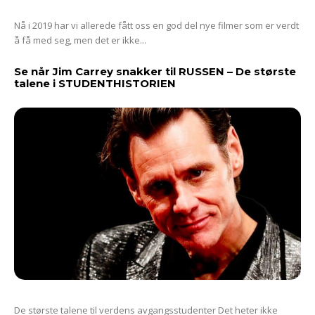
Nå i 2019 har vi allerede fått oss en god del nye filmer som er verdt
å få med seg, men det er ikke...
Se når Jim Carrey snakker til RUSSEN – De største
talene i STUDENTHISTORIEN
De største talene til verdens avgangsstudenter Det heter ikke