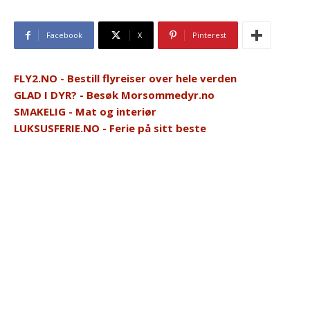
Facebook
X
Pinterest
FLY2.NO - Bestill flyreiser over hele verden
GLAD I DYR? - Besøk Morsommedyr.no
SMAKELIG - Mat og interiør
LUKSUSFERIE.NO - Ferie på sitt beste