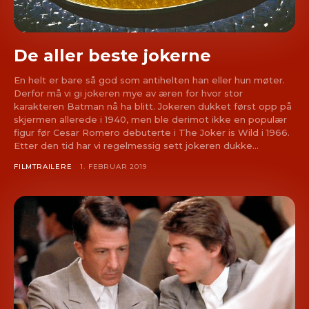
De aller beste jokerne
En helt er bare så god som antihelten han eller hun møter.
Derfor må vi gi jokeren mye av æren for hvor stor
karakteren Batman nå ha blitt. Jokeren dukket først opp på
skjermen allerede i 1940, men ble derimot ikke en populær
figur før Cesar Romero debuterte i The Joker is Wild i 1966.
Etter den tid har vi regelmessig sett jokeren dukke...
FILMTRAILERE
1. FEBRUAR 2019