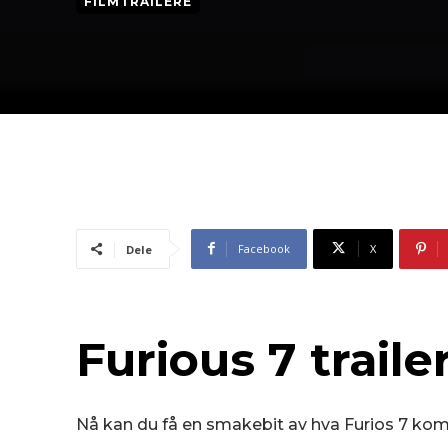
FILMTRAILERE
Facebook
X
Dele
Furious 7
traile
Nå kan du få en smakebit av hva Furios 7 komm