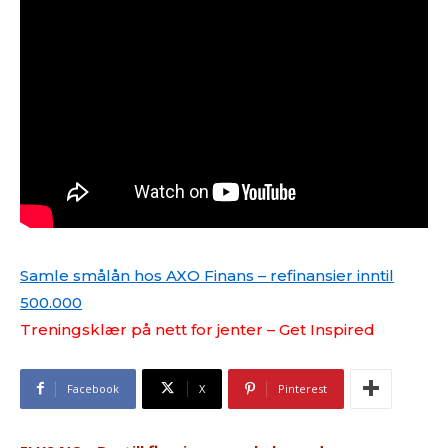
Samle smålån hos AXO Finans – refinansier inntil
500.000
Treningsklær på nett for jenter – Get Inspired
Facebook
X
Pinterest