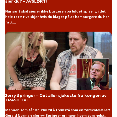
sier du? – AVSLØRT!
Når sant skal sies er ikke burgeren på bildet spiselig i det
hele tatt! Hva skjer hvis du klager på at hamburgere du har
fått...
Jerry Springer – Det aller sjukeste fra kongen av
TRASH TV!
Mannen som får Dr. Phil til å fremstå som en førskolelærer!
Gerald Norman «Jerry» Springer er ingen hvem som helst.