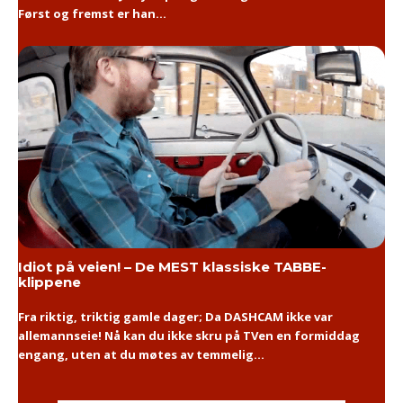
Først og fremst er han...
Idiot på veien! – De MEST klassiske TABBE-
klippene
Fra riktig, triktig gamle dager; Da DASHCAM ikke var
allemannseie! Nå kan du ikke skru på TVen en formiddag
engang, uten at du møtes av temmelig...