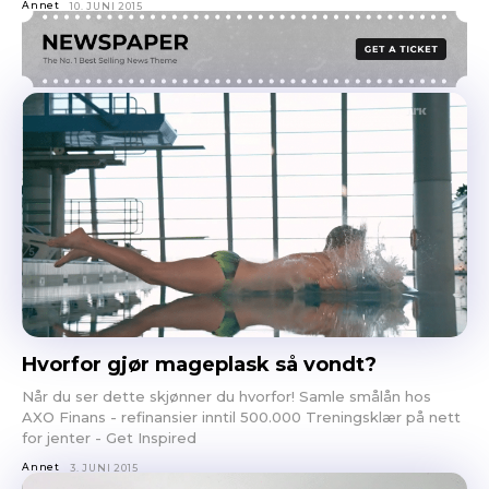
Annet
10. JUNI 2015
Hvorfor gjør mageplask så vondt?
Når du ser dette skjønner du hvorfor! Samle smålån hos
AXO Finans - refinansier inntil 500.000 Treningsklær på nett
for jenter - Get Inspired
Annet
3. JUNI 2015