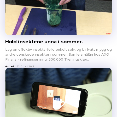
Hold insektene unna i sommer.
Lag en effektiv insekts-felle enkelt selv, og bli kvitt mygg og
andre uønskede insekter i sommer. Samle smålån hos AXO
Finans - refinansier inntil 500.000 Treningsklær...
Annet
21. JUNI 2015