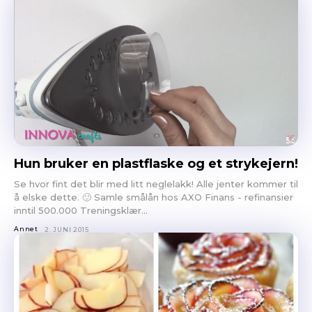
Hun bruker en plastflaske og et strykejern!
Se hvor fint det blir med litt neglelakk! Alle jenter kommer til
å elske dette. 🙂 Samle smålån hos AXO Finans - refinansier
inntil 500.000 Treningsklær...
Annet
2. JUNI 2015