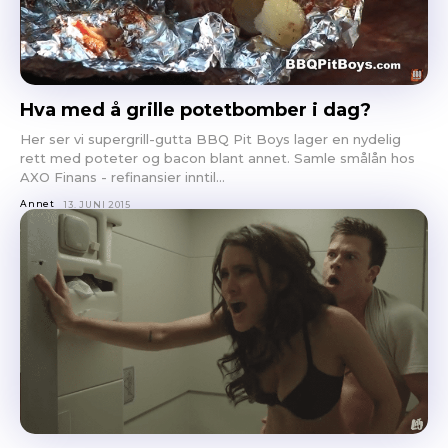
Hva med å grille potetbomber i dag?
Her ser vi supergrill-gutta BBQ Pit Boys lager en nydelig
rett med poteter og bacon blant annet. Samle smålån hos
AXO Finans - refinansier inntil...
Annet
13. JUNI 2015