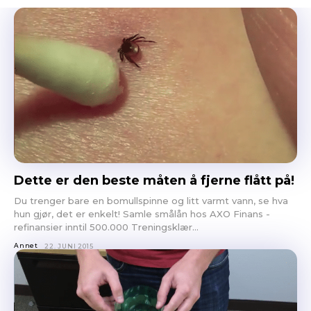
Dette er den beste måten å fjerne flått på!
Du trenger bare en bomullspinne og litt varmt vann, se hva
hun gjør, det er enkelt! Samle smålån hos AXO Finans -
refinansier inntil 500.000 Treningsklær...
Annet
22. JUNI 2015