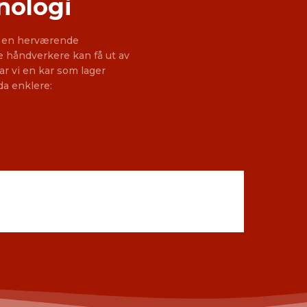
nologi
er en herværende
ge håndverkere kan få ut av
enda enklere: