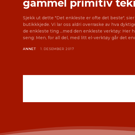
gammel primitiv tek
Sjekk ut dette "Det enkleste er ofte det beste", si
butikkkjede. Vi lar oss aldri overraske av hva dykti
de enkleste ting ...med den enkleste verktøy: Her har vi en kar som lager
seng: Men, for all del, med litt el-verktøy går det 
ANNET
1. DESEMBER 2017