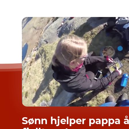
Sønn hjelper pappa å