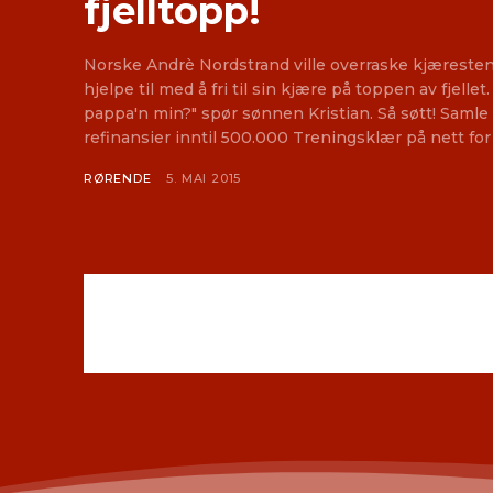
fjelltopp!
Norske Andrè Nordstrand ville overraske kjæresten
hjelpe til med å fri til sin kjære på toppen av fjellet
pappa'n min?" spør sønnen Kristian. Så søtt! Samle smålån hos AXO Finans -
refinansier inntil 500.000 Treningsklær på nett for
RØRENDE
5. MAI 2015