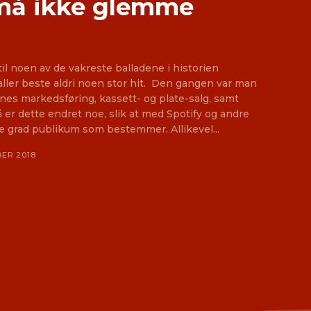
i må ikke glemme
v til noen av de vakreste balladene i historien
e aldri noen stor hit. Den gangen var man
nes markedsføring, kassett- og plate-salg, samt
Nå er dette endret noe, slik at med Spotify og andre
er det i i alle fall i noe større grad publikum som bestemmer. Allikevel...
BER 2018