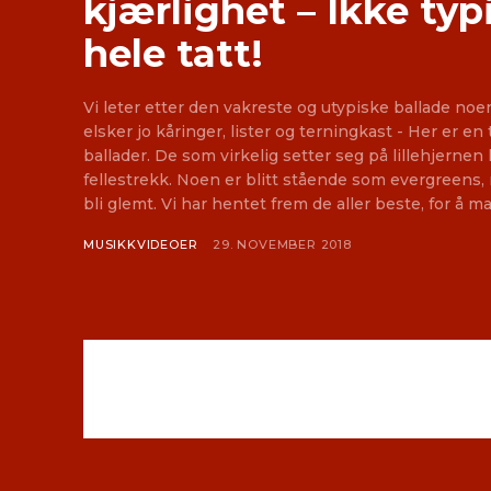
kjærlighet – Ikke typi
hele tatt!
Vi leter etter den vakreste og utypiske ballade no
elsker jo kåringer, lister og terningkast - Her er en til! Det finnes flere t
ballader. De som virkelig setter seg på lillehjerne
fellestrekk. Noen er blitt stående som evergreens,
bli glemt. Vi har hentet frem de aller beste, for å ma
MUSIKKVIDEOER
29. NOVEMBER 2018