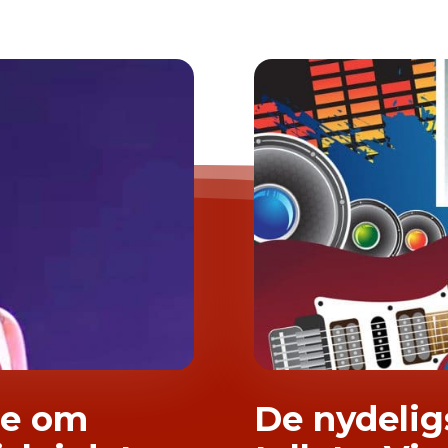
ne om
De nydelig