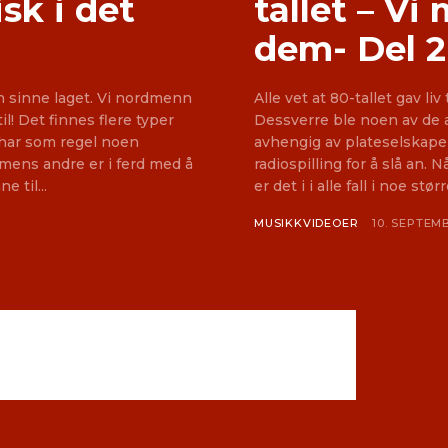
sk i det
tallet – V
dem- Del 2
en sinne laget. Vi nordmenn
Alle vet at 80-tallet gav li
yper
Dessverre ble noen av de aller best
n har som regel noen
avhengig av plateselskape
 mens andre er i ferd med å
radiospilling for å slå an. 
ne til...
MUSIKKVIDEOER
10. SEPTEM