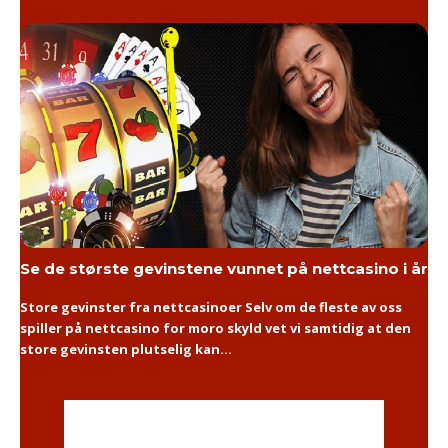
Se de største gevinstene vunnet på nettcasino i år
Store gevinster fra nettcasinoer Selv om de fleste av oss
spiller på nettcasino for moro skyld vet vi samtidig at den
store gevinsten plutselig kan...