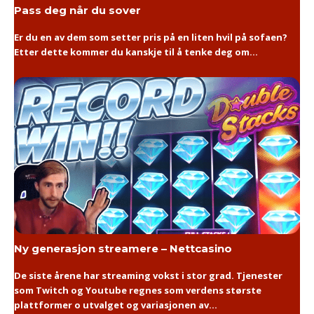
Pass deg når du sover
Er du en av dem som setter pris på en liten hvil på sofaen?
Etter dette kommer du kanskje til å tenke deg om...
Ny generasjon streamere – Nettcasino
De siste årene har streaming vokst i stor grad. Tjenester
som Twitch og Youtube regnes som verdens største
plattformer o utvalget og variasjonen av...