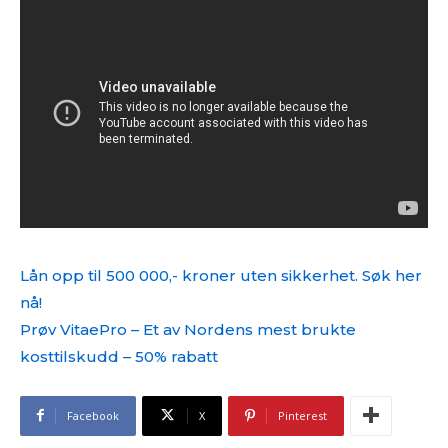
Lån opp til 500 000,- kroner uten sikkerhet. Søk her
nå!
Prøv VitaePro – Et av Nordens mest brukte
kosttilskudd – 50% rabatt
Facebook
X
Pinterest