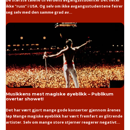
De største talene til verdens avgangsstudenter Det heter
ikke "russ" i USA. Og selv om ikke avgangsstudentene feirer
seg selv med den samme grad av...
Musikkens mest magiske øyeblikk – Publikum
overtar showet!
Det har vært gjort mange gode konserter gjennom årenes
løp Mange magiske øyeblikk har vært fremført av glitrende
artister. Selv om mange store stjerner reagerer negativt...