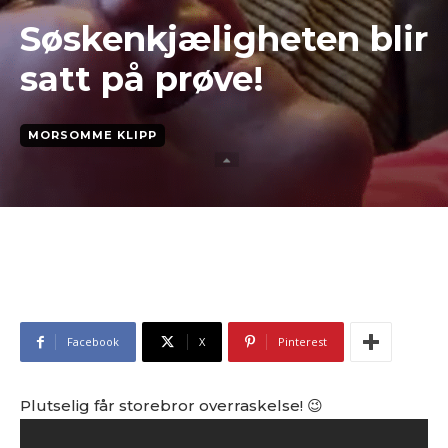
Søskenkjæligheten blir
satt på prøve!
MORSOMME KLIPP
Facebook
X
Pinterest
Plutselig får storebror overraskelse! 😉