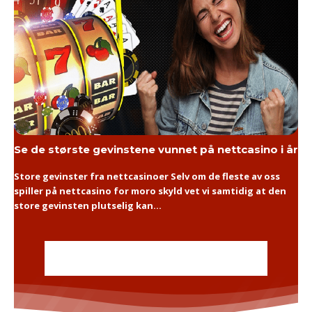
Se de største gevinstene vunnet på nettcasino i år
Store gevinster fra nettcasinoer Selv om de fleste av oss
spiller på nettcasino for moro skyld vet vi samtidig at den
store gevinsten plutselig kan...