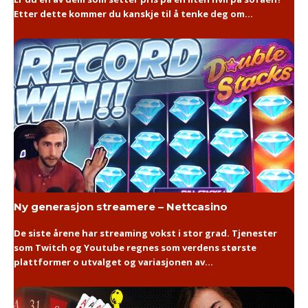
Etter dette kommer du kanskje til å tenke deg om...
Ny generasjon streamere – Nettcasino
De siste årene har streaming vokst i stor grad. Tjenester
som Twitch og Youtube regnes som verdens største
plattformer o utvalget og variasjonen av...