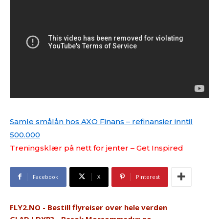
Samle smålån hos AXO Finans – refinansier inntil
500.000
Treningsklær på nett for jenter – Get Inspired
Facebook
X
Pinterest
FLY2.NO - Bestill flyreiser over hele verden
GLAD I DYR? - Besøk Morsommedyr.no