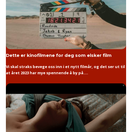
Dette er kinofilmene for deg som elsker film
Vi skal straks bevege oss inn i et nytt filmår, og det ser ut til
at året 2023 har mye spennende å by på....