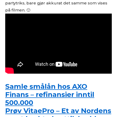
partytriks, bare gjør akkurat det samme som vises
på filmen. 🙂
Samle smålån hos AXO
Finans – refinansier inntil
500.000
Prøv VitaePro – Et av Nordens