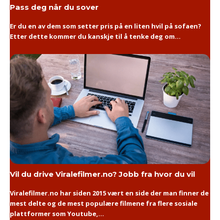
Pass deg når du sover
Er du en av dem som setter pris på en liten hvil på sofaen?
Etter dette kommer du kanskje til å tenke deg om...
Vil du drive Viralefilmer.no? Jobb fra hvor du vil
Viralefilmer.no har siden 2015 vært en side der man finner de
mest delte og de mest populære filmene fra flere sosiale
plattformer som Youtube,...