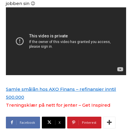
jobben sin 😉
Samle smålån hos AXO Finans – refinansier inntil
500.000
Treningsklær på nett for jenter – Get Inspired
Facebook
X
Pinterest