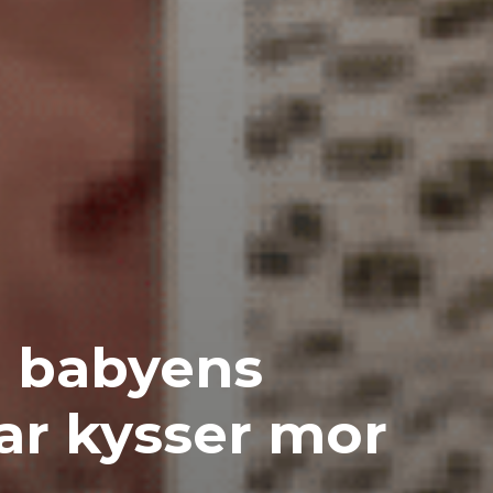
e babyens
far kysser mor