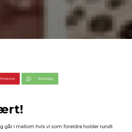
Pinterest
WhatsApp
ært!
u og går i mellom hvis vi som foreldre holder rundt