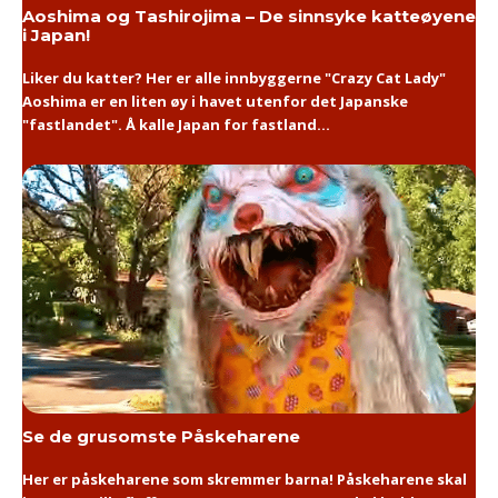
Aoshima og Tashirojima – De sinnsyke katteøyene
i Japan!
Liker du katter? Her er alle innbyggerne "Crazy Cat Lady"
Aoshima er en liten øy i havet utenfor det Japanske
"fastlandet". Å kalle Japan for fastland...
Se de grusomste Påskeharene
Her er påskeharene som skremmer barna! Påskeharene skal