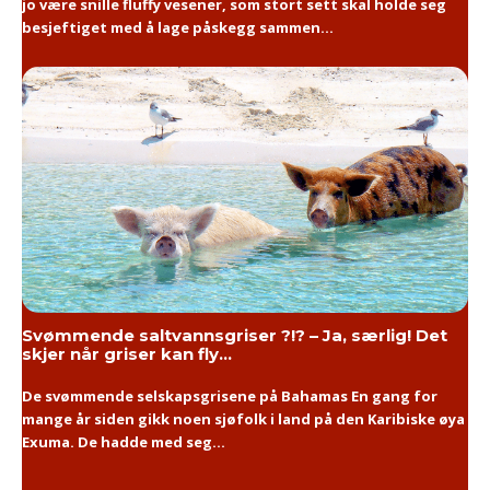
jo være snille fluffy vesener, som stort sett skal holde seg
besjeftiget med å lage påskegg sammen...
Svømmende saltvannsgriser ?!? – Ja, særlig! Det
skjer når griser kan fly…
De svømmende selskapsgrisene på Bahamas En gang for
mange år siden gikk noen sjøfolk i land på den Karibiske øya
Exuma. De hadde med seg...