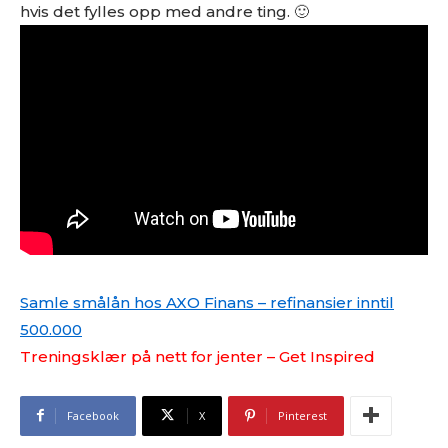
hvis det fylles opp med andre ting. 🙂
Samle smålån hos AXO Finans – refinansier inntil
500.000
Treningsklær på nett for jenter – Get Inspired
Facebook
X
Pinterest