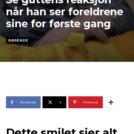
når han ser foreldrene
sine for første gang
RØRENDE
Facebook
X
Pinterest
Dette smilet sier alt