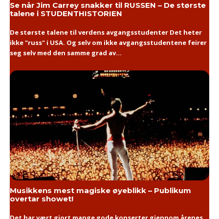
Se når Jim Carrey snakker til RUSSEN – De største
talene i STUDENTHISTORIEN
De største talene til verdens avgangsstudenter Det heter
ikke "russ" i USA. Og selv om ikke avgangsstudentene feirer
seg selv med den samme grad av...
Musikkens mest magiske øyeblikk – Publikum
overtar showet!
Det har vært gjort mange gode konserter gjennom årenes