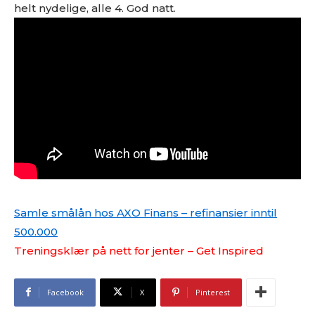
helt nydelige, alle 4. God natt.
Samle smålån hos AXO Finans – refinansier inntil
500.000
Treningsklær på nett for jenter – Get Inspired
Facebook
X
Pinterest