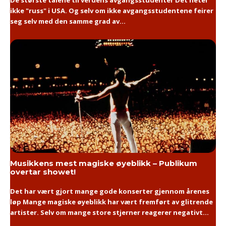
De største talene til verdens avgangsstudenter Det heter
ikke "russ" i USA. Og selv om ikke avgangsstudentene feirer
seg selv med den samme grad av...
Musikkens mest magiske øyeblikk – Publikum
overtar showet!
Det har vært gjort mange gode konserter gjennom årenes
løp Mange magiske øyeblikk har vært fremført av glitrende
artister. Selv om mange store stjerner reagerer negativt...