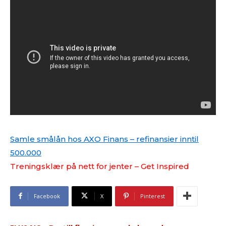
Samle smålån hos AXO Finans – refinansier inntil
500.000
Treningsklær på nett for jenter – Get Inspired
Facebook
X
Pinterest