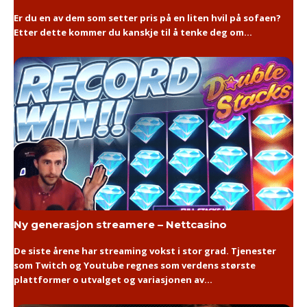
Er du en av dem som setter pris på en liten hvil på sofaen?
Etter dette kommer du kanskje til å tenke deg om...
Ny generasjon streamere – Nettcasino
De siste årene har streaming vokst i stor grad. Tjenester
som Twitch og Youtube regnes som verdens største
plattformer o utvalget og variasjonen av...