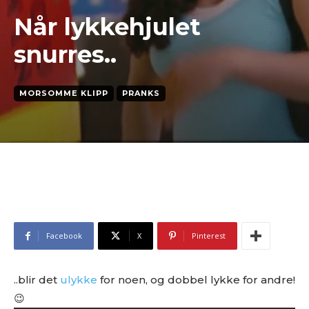
Når lykkehjulet
snurres..
MORSOMME KLIPP
PRANKS
Facebook
X
Pinterest
..blir det
ulykke
for noen, og dobbel lykke for andre!
😉