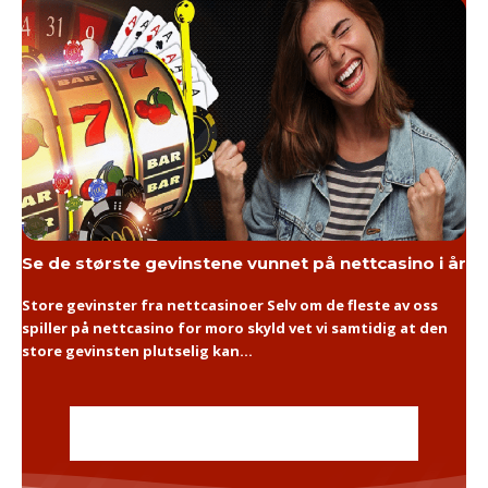
Se de største gevinstene vunnet på nettcasino i år
Store gevinster fra nettcasinoer Selv om de fleste av oss
spiller på nettcasino for moro skyld vet vi samtidig at den
store gevinsten plutselig kan...