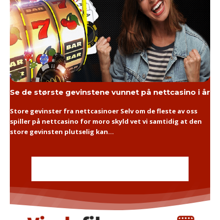
Se de største gevinstene vunnet på nettcasino i år
Store gevinster fra nettcasinoer Selv om de fleste av oss
spiller på nettcasino for moro skyld vet vi samtidig at den
store gevinsten plutselig kan...