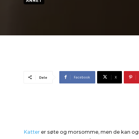
ANNET
Facebook
X
Dele
Katter
er søte og morsomme, men de kan også v