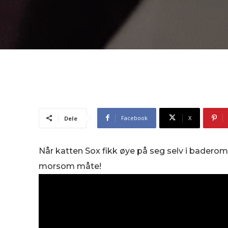
Facebook
X
Dele
Når katten Sox fikk øye på seg selv i badero
morsom måte!