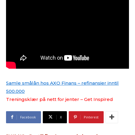
Samle smålån hos AXO Finans – refinansier inntil
500.000
Treningsklær på nett for jenter – Get Inspired
Facebook
X
Pinterest