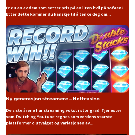
Er du en av dem som setter pris på en liten hvil på sofaen?
Etter dette kommer du kanskje til å tenke deg om...
Ny generasjon streamere – Nettcasino
De siste årene har streaming vokst i stor grad. Tjenester
som Twitch og Youtube regnes som verdens største
plattformer o utvalget og variasjonen av...