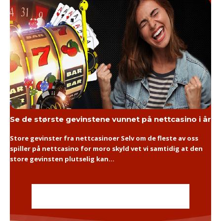
Se de største gevinstene vunnet på nettcasino i år
Store gevinster fra nettcasinoer Selv om de fleste av oss
spiller på nettcasino for moro skyld vet vi samtidig at den
store gevinsten plutselig kan...