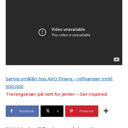
Samle smålån hos AXO Finans – refinansier inntil
500.000
Treningsklær på nett for jenter – Get Inspired
Facebook
X
Pinterest