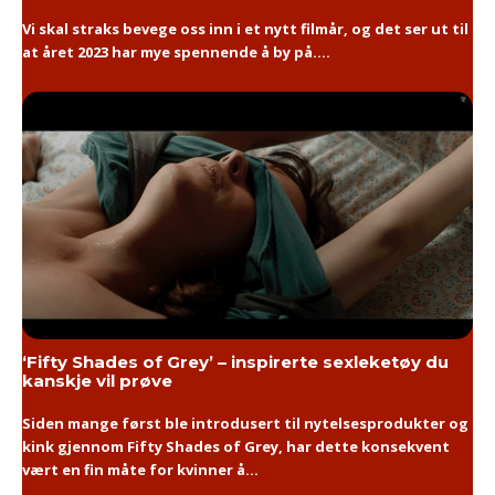
Vi skal straks bevege oss inn i et nytt filmår, og det ser ut til
at året 2023 har mye spennende å by på....
‘Fifty Shades of Grey’ – inspirerte sexleketøy du
kanskje vil prøve
Siden mange først ble introdusert til nytelsesprodukter og
kink gjennom Fifty Shades of Grey, har dette konsekvent
vært en fin måte for kvinner å...