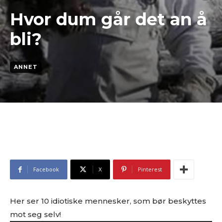
Hvor dum går det an å
bli?
ANNET
Facebook
X
Pinterest
Her ser 10 idiotiske mennesker, som bør beskyttes
mot seg selv!