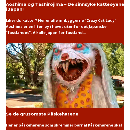
Aoshima og Tashirojima – De sinnsyke katteøyene
i Japan!
Liker du katter? Her er alle innbyggerne "Crazy Cat Lady"
Aoshima er en liten øy i havet utenfor det Japanske
"fastlandet". Å kalle Japan for fastland...
Se de grusomste Påskeharene
Her er påskeharene som skremmer barna! Påskeharene skal