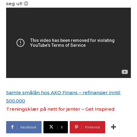
seg ut! 😉
Samle smålån hos AXO Finans – refinansier inntil
500.000
Treningsklær på nett for jenter – Get Inspired
Facebook
X
Pinterest