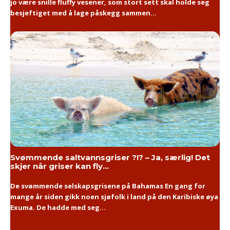
jo være snille fluffy vesener, som stort sett skal holde seg
besjeftiget med å lage påskegg sammen...
Svømmende saltvannsgriser ?!? – Ja, særlig! Det
skjer når griser kan fly…
De svømmende selskapsgrisene på Bahamas En gang for
mange år siden gikk noen sjøfolk i land på den Karibiske øya
Exuma. De hadde med seg...