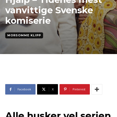
vanvittige Svenske
komiserie
MORSOMME KLIPP
Facebook
X
Pinterest
Alle husker vel serien