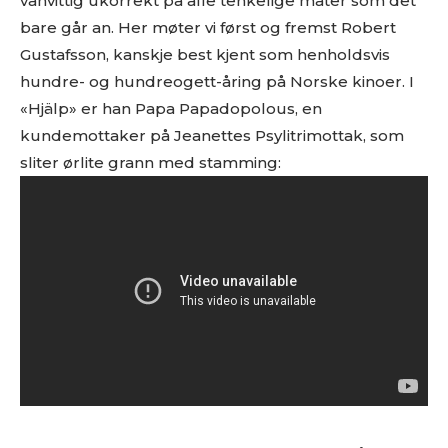
vanvittig ukorrekt på alle tenkelige måter som det
bare går an. Her møter vi først og fremst Robert
Gustafsson, kanskje best kjent som henholdsvis
hundre- og hundreogett-åring på Norske kinoer. I
«Hjälp» er han Papa Papadopolous, en
kundemottaker på Jeanettes Psylitrimottak, som
sliter ørlite grann med stamming: