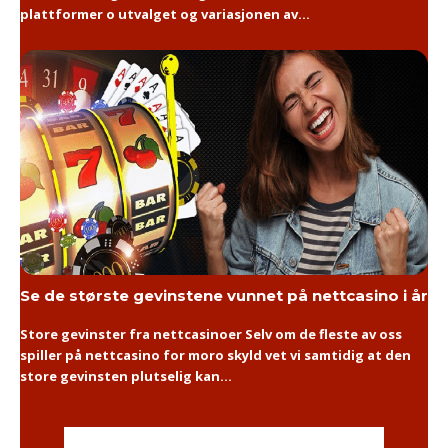
plattformer o utvalget og variasjonen av...
Se de største gevinstene vunnet på nettcasino i år
Store gevinster fra nettcasinoer Selv om de fleste av oss
spiller på nettcasino for moro skyld vet vi samtidig at den
store gevinsten plutselig kan...