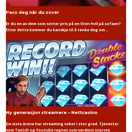
Pass deg når du sover
Er du en av dem som setter pris på en liten hvil på sofaen?
Etter dette kommer du kanskje til å tenke deg om...
Ny generasjon streamere – Nettcasino
De siste årene har streaming vokst i stor grad. Tjenester
som Twitch og Youtube regnes som verdens største