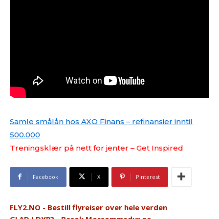
Samle smålån hos AXO Finans – refinansier inntil
500.000
Treningsklær på nett for jenter – Get Inspired
Facebook
X
Pinterest
FLY2.NO - Bestill flyreiser over hele verden
GLAD I DYR? - Besøk Morsommedyr.no