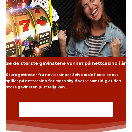
Se de største gevinstene vunnet på nettcasino i år
Store gevinster fra nettcasinoer Selv om de fleste av oss
spiller på nettcasino for moro skyld vet vi samtidig at den
store gevinsten plutselig kan...