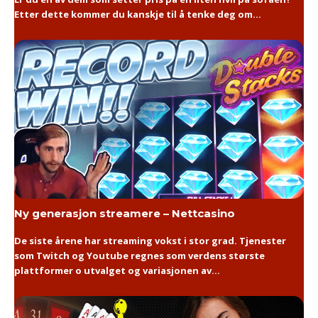
Etter dette kommer du kanskje til å tenke deg om...
Ny generasjon streamere – Nettcasino
De siste årene har streaming vokst i stor grad. Tjenester
som Twitch og Youtube regnes som verdens største
plattformer o utvalget og variasjonen av...