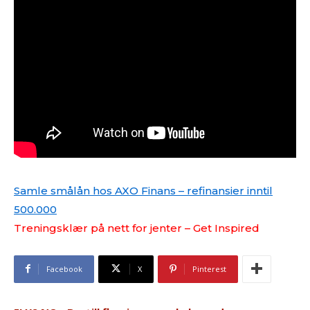
Samle smålån hos AXO Finans – refinansier inntil
500.000
Treningsklær på nett for jenter – Get Inspired
Facebook
X
Pinterest