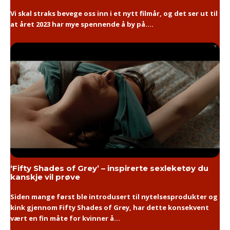
Vi skal straks bevege oss inn i et nytt filmår, og det ser ut til
at året 2023 har mye spennende å by på....
‘Fifty Shades of Grey’ – inspirerte sexleketøy du
kanskje vil prøve
Siden mange først ble introdusert til nytelsesprodukter og
kink gjennom Fifty Shades of Grey, har dette konsekvent
vært en fin måte for kvinner å...