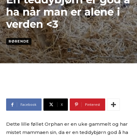
ha når man er alene i
verden <3
RØRENDE
Facebook
X
Pinterest
Dette lille føllet Orphan er en uke gammelt og har
mistet mammaen sin, da er en teddybjørn god å ha