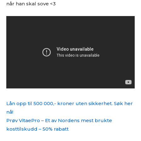
når han skal sove <3
Lån opp til 500 000,- kroner uten sikkerhet. Søk her
nå!
Prøv VitaePro – Et av Nordens mest brukte
kosttilskudd – 50% rabatt