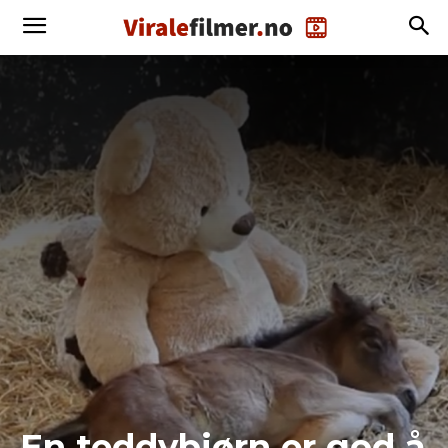
En teddybjørn er god å