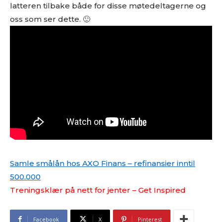
latteren tilbake både for disse møtedeltagerne og
oss som ser dette. 🙂
Samle smålån hos AXO Finans – refinansier inntil
500.000
Treningsklær på nett for jenter – Get Inspired
Facebook
X
Pinterest