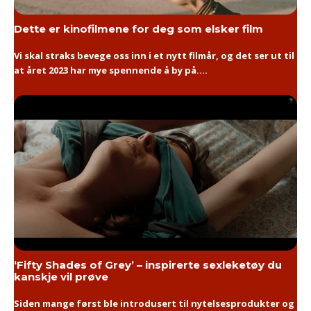
Dette er kinofilmene for deg som elsker film
Vi skal straks bevege oss inn i et nytt filmår, og det ser ut til
at året 2023 har mye spennende å by på....
‘Fifty Shades of Grey’ – inspirerte sexleketøy du
kanskje vil prøve
Siden mange først ble introdusert til nytelsesprodukter og