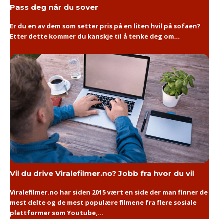
Pass deg når du sover
Er du en av dem som setter pris på en liten hvil på sofaen?
Etter dette kommer du kanskje til å tenke deg om...
Vil du drive Viralefilmer.no? Jobb fra hvor du vil
Viralefilmer.no har siden 2015 vært en side der man finner de
mest delte og de mest populære filmene fra flere sosiale
plattformer som Youtube,...