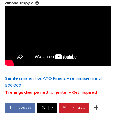
dinosaurspøk. 😉
Samle smålån hos AXO Finans – refinansier inntil
500.000
Treningsklær på nett for jenter – Get Inspired
Facebook
X
Pinterest