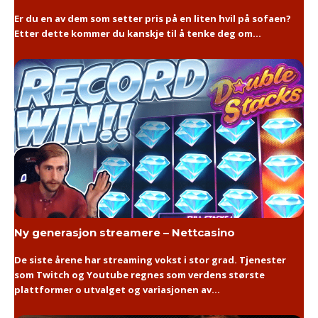
Er du en av dem som setter pris på en liten hvil på sofaen?
Etter dette kommer du kanskje til å tenke deg om...
Ny generasjon streamere – Nettcasino
De siste årene har streaming vokst i stor grad. Tjenester
som Twitch og Youtube regnes som verdens største
plattformer o utvalget og variasjonen av...