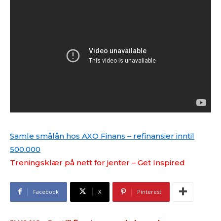
Samle smålån hos AXO Finans – refinansier inntil
500.000
Treningsklær på nett for jenter – Get Inspired
Facebook
X
Pinterest