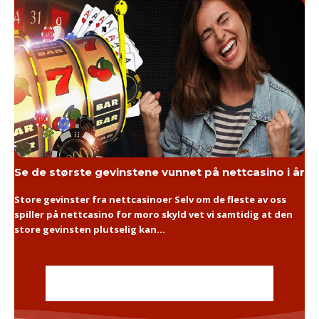
Se de største gevinstene vunnet på nettcasino i år
Store gevinster fra nettcasinoer Selv om de fleste av oss
spiller på nettcasino for moro skyld vet vi samtidig at den
store gevinsten plutselig kan...