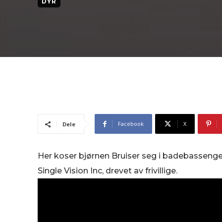
DYR
Facebook
X
Dele
Her koser bjørnen Bruiser seg i badebassenget
Single Vision Inc, drevet av frivillige.