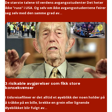
De største talene til verdens avgangsstudenter Det heter
ikke "russ" i USA. Og selv om ikke avgangsstudentene feirer
seg selv med den samme grad av...
3 risikable avgjørelser som fikk store
konsekvenser
I tidsreisefilmer er det alltid et øyeblikk der noen holder på
å tråkke på en bille, brekke en grein eller lignende
Øyeblikket blir fulgt av...