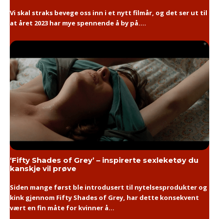
Vi skal straks bevege oss inn i et nytt filmår, og det ser ut til
at året 2023 har mye spennende å by på....
‘Fifty Shades of Grey’ – inspirerte sexleketøy du
kanskje vil prøve
Siden mange først ble introdusert til nytelsesprodukter og
kink gjennom Fifty Shades of Grey, har dette konsekvent
vært en fin måte for kvinner å...