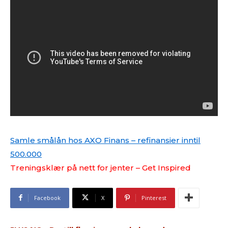
Samle smålån hos AXO Finans – refinansier inntil
500.000
Treningsklær på nett for jenter – Get Inspired
Facebook
X
Pinterest