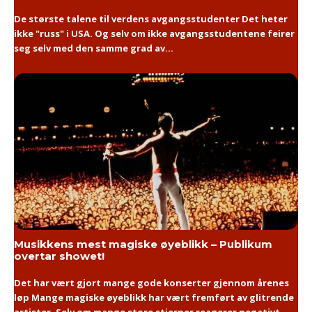
De største talene til verdens avgangsstudenter Det heter
ikke "russ" i USA. Og selv om ikke avgangsstudentene feirer
seg selv med den samme grad av...
Musikkens mest magiske øyeblikk – Publikum
overtar showet!
Det har vært gjort mange gode konserter gjennom årenes
løp Mange magiske øyeblikk har vært fremført av glitrende
artister. Selv om mange store stjerner reagerer negativt...