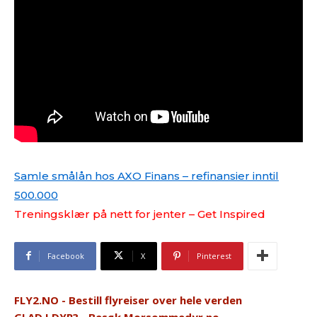
Samle smålån hos AXO Finans – refinansier inntil
500.000
Treningsklær på nett for jenter – Get Inspired
Facebook
X
Pinterest
FLY2.NO - Bestill flyreiser over hele verden
GLAD I DYR? - Besøk Morsommedyr.no